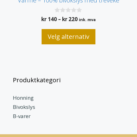
Varme – 100% bivokslys med treveke
0
Prisområde:
kr
140
–
kr
220
ink. mva
a
kr 140
v
5
til
Velg alternativ
kr 220
Produktkategori
Honning
Bivokslys
B-varer