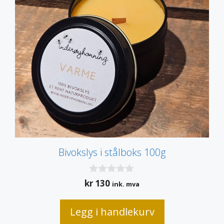
Bivokslys i stålboks 100g
0
kr
130
ink. mva
a
v
5
Legg i handlekurv