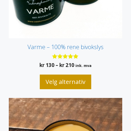
produktsiden
Varme – 100% rene bivokslys
5.00
Prisområde:
kr
130
–
kr
210
ink. mva
av 5
kr 130
til
Velg alternativ
kr 210